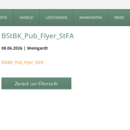
EITE
KANZLEI
LEISTUNGEN
MANDANTEN
NEWS
BStBK_Pub_Flyer_StFA
08.06.2026 | Weingardt
BStBK_Pub_Flyer_StFA
Zurück zur Übersicht